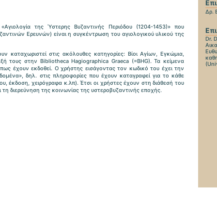
Επ
Δρ.
«Αγιολογία της Ύστερης Βυζαντινής Περιόδου (1204-1453)» που
Επι
υζαντινών Ερευνών) είναι η συγκέντρωση του αγιολογικού υλικού της
Dr. 
Αικα
Ευθυ
υν καταχωριστεί στις ακόλουθες κατηγορίες: Βίοι Αγίων, Εγκώμια,
καθη
ή τους στην Bibliotheca Hagiographica Graeca (=BHG). Τα κείμενα
(Uni
πως έχουν εκδοθεί. Ο χρήστης εισάγοντας τον κωδικό του έχει την
ομένα», δηλ. στις πληροφορίες που έχουν καταγραφεί για το κάθε
υ, έκδοση, χειρόγραφα κ.λπ). Έτσι οι χρήστες έχουν στη διάθεσή του
αι τη διερεύνηση της κοινωνίας της υστεροβυζαντινής εποχής.