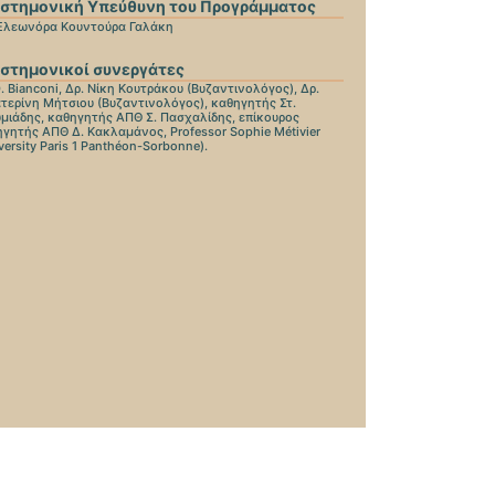
ιστημονική Υπεύθυνη του Προγράμματος
 Ελεωνόρα Κουντούρα Γαλάκη
στημονικοί συνεργάτες
D. Bianconi, Δρ. Νίκη Κουτράκου (Βυζαντινολόγος), Δρ.
τερίνη Μήτσιου (Βυζαντινολόγος), καθηγητής Στ.
μιάδης, καθηγητής ΑΠΘ Σ. Πασχαλίδης, επίκουρος
γητής ΑΠΘ Δ. Κακλαμάνος, Professor Sophie Métivier
versity Paris 1 Panthéon-Sorbonne).