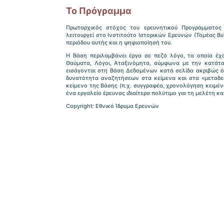
Το Πρόγραμμα
Πρωταρχικός στόχος του ερευνητικού Προγράμματος 
λειτουργεί στο Ινστιτούτο Ιστορικών Ερευνών (Τομέας Β
περιόδου αυτής και η ψηφιοποίησή του.
Η Βάση περιλαμβάνει έργα σε πεζό λόγο, τα οποία έχο
Θαύματα, Λόγοι, Αταξινόμητα, σύμφωνα με την κατάταξ
εισάγονται στη Βάση Δεδομένων κατά σελίδα ακριβώς ό
δυνατότητα αναζητήσεων στα κείμενα και στα «μεταδεδ
κείμενο της Βάσης (π.χ. συγγραφέα, χρονολόγηση κειμένο
ένα εργαλείο έρευνας ιδιαίτερα πολύτιμο για τη μελέτη κ
Copyright: Εθνικό Ίδρυμα Ερευνών