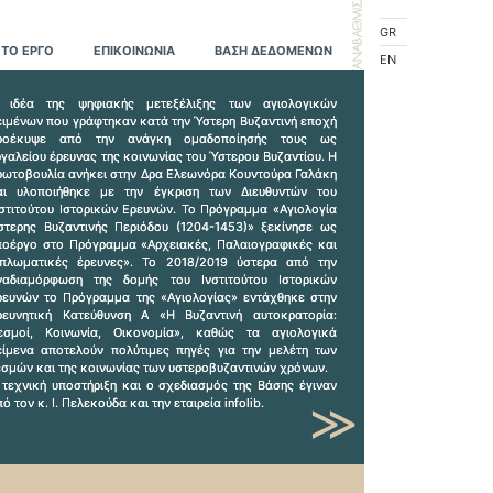
GR
ΤΟ ΕΡΓΟ
ΕΠΙΚΟΙΝΩΝΙΑ
ΒΑΣΗ ΔΕΔΟΜΕΝΩΝ
EN
 ιδέα της ψηφιακής μετεξέλιξης των αγιολογικών
ειμένων που γράφτηκαν κατά την Ύστερη Βυζαντινή εποχή
ροέκυψε από την ανάγκη ομαδοποίησής τους ως
ργαλείου έρευνας της κοινωνίας του Ύστερου Βυζαντίου. H
ρωτοβουλία ανήκει στην Δρα Ελεωνόρα Κουντούρα Γαλάκη
αι υλοποιήθηκε με την έγκριση των Διευθυντών του
νστιτούτου Ιστορικών Ερευνών. Το Πρόγραμμα «Αγιολογία
στερης Βυζαντινής Περιόδου (1204-1453)» ξεκίνησε ως
ποέργο στο Πρόγραμμα «Αρχειακές, Παλαιογραφικές και
ιπλωματικές έρευνες». Το 2018/2019 ύστερα από την
ναδιαμόρφωση της δομής του Ινστιτούτου Ιστορικών
ρευνών το Πρόγραμμα της «Αγιολογίας» εντάχθηκε στην
ρευνητική Κατεύθυνση Α «Η Βυζαντινή αυτοκρατορία:
εσμοί, Κοινωνία, Οικονομία», καθώς τα αγιολογικά
είμενα αποτελούν πολύτιμες πηγές για την μελέτη των
εσμών και της κοινωνίας των υστεροβυζαντινών χρόνων.
 τεχνική υποστήριξη και ο σχεδιασμός της Βάσης έγιναν
>>
ό τον κ. Ι. Πελεκούδα και την εταιρεία infolib.