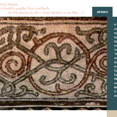
ΑΡΧΙΚΗ
H
κ
π
ε
π
κ
Ι
Ύ
υ
Δ
α
Ε
Ε
Θ
κ
θ
Η
απ